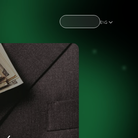
CONTACT US
CONTACT US
OME
ABOUT US
NEWS
HOLDING
OME
ABOUT US
NEWS
HOLDING
ENG