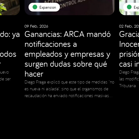
Expansion
Ex
09 Feb. 2026
02 Feb. 20
do: ya
Ganancias: ARCA mandó
Graci
notificaciones a
Inocen
todos
empleados y empresas y
prisi
r
surgen dudas sobre qué
casi 
hacer
nuevo
Diego Frag
de ser
las modifi
Diego Fraga explicó que este tipo de medidas “no
Tributaria
es nueva ni aislada”, sino que el organismos de
recaudación ha enviado notificaciones masivas
en el pasado