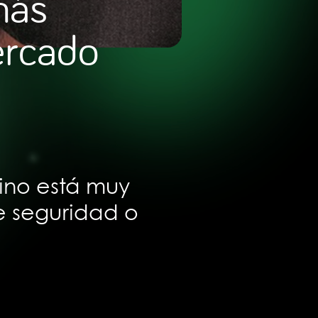
más
ercado
ino está muy
e seguridad o