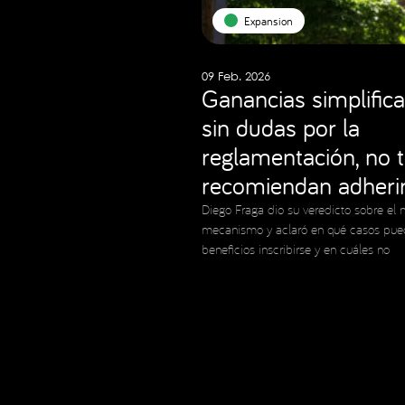
Expansion
09 Feb. 2026
Ganancias simplifica
sin dudas por la
reglamentación, no 
recomiendan adheri
Diego Fraga dio su veredicto sobre el 
mecanismo y aclaró en qué casos pue
beneficios inscribirse y en cuáles no