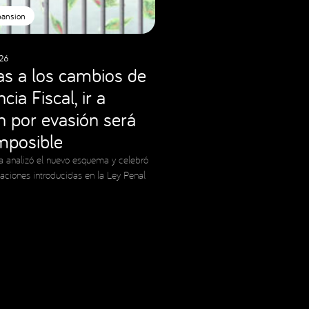
pansion
26
as a los cambios de
cia Fiscal, ir a
ón por evasión será
imposible
a analizó el nuevo esquema y celebró
caciones introducidas en la Ley Penal