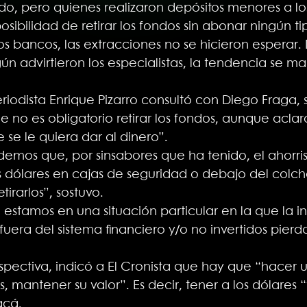
o, pero quienes realizaron depósitos menores a los
osibilidad de retirar los fondos sin abonar ningún t
los bancos, las extracciones no se hicieron esperar
ún advirtieron los especialistas, la tendencia se m
eriodista Enrique Pizarro consultó con Diego Fraga,
ue no es obligatorio retirar los fondos, aunque ac
 se le quiera dar al dinero”.
demos que, por sinsabores que ha tenido, el ahorri
 dólares en cajas de seguridad o debajo del colc
irarlos”, sostuvo.
estamos en una situación particular en la que la i
uera del sistema financiero y/o no invertidos pierda
spectiva, indicó a El Cronista que hay que “hacer u
, mantener su valor”. Es decir, tener a los dólares 
acá
.