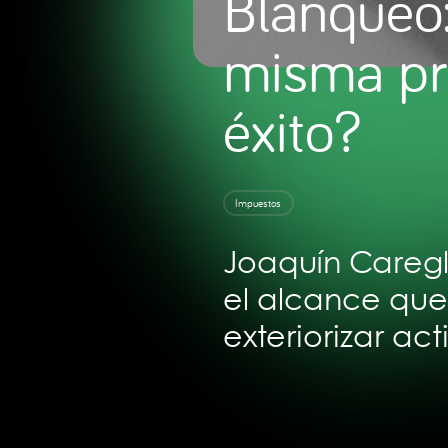
Blanqueo:
misma pr
éxito?
Impuestos
Joaquín Caregli
el alcance que
exteriorizar act