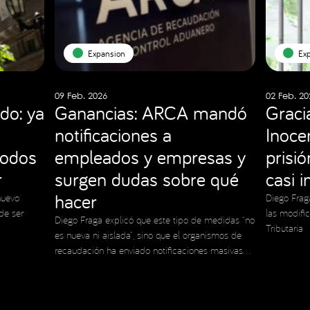
Expansion
Ex
09 Feb. 2026
02 Feb. 20
do: ya
Ganancias: ARCA mandó
Graci
notificaciones a
Inocen
todos
empleados y empresas y
prisi
r
surgen dudas sobre qué
casi 
hacer
nuevo
Diego Frag
de ser
las modifi
Diego Fraga explicó que este tipo de medidas “no
Tributaria
es nueva ni aislada”, sino que el organismos de
recaudación ha enviado notificaciones masivas
en el pasado