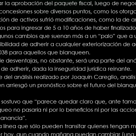
r la aprobación del paquete fiscal, luego de neg
 concesiones sobre diversos puntos, como los otorg
ción de activos sufrió modificaciones, como la de a
os para ingresar de 5 a 10 años de haber finalizado
gunos cambios que suenan más a un “palo” que a u
ibilidad de adherir a cualquier exteriorización de 
038 para aquellos que blanqueen.
 desventajas, no obstante, será una parte del anális
e adherir, dada la inseguridad jurídica reinante.
 del análisis realizado por Joaquín Careglio, analis
en arriesgó un pronóstico sobre el futuro del bla
 sostuvo que “parece quedar claro que, ante tamañ
ueo no pasaría ni por lo beneficios ni por las accion
ganancia”.
 línea que sólo pueden transitar quienes tengan mu
r hoy, aun cuando mañana puedan cambiar (una ve