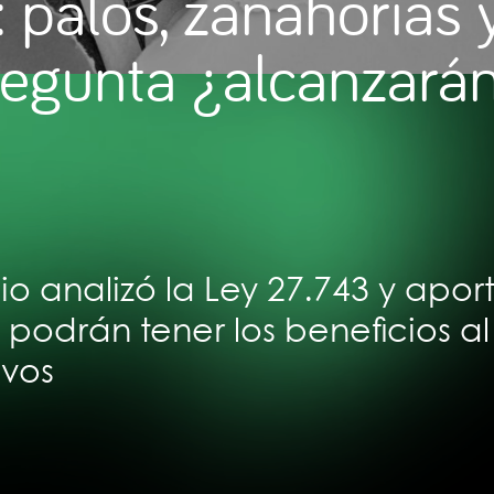
 palos, zanahorias y
egunta ¿alcanzarán
o analizó la Ley 27.743 y aport
 podrán tener los beneficios 
ivos