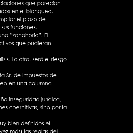
ociaciones que parecían
ados en el blanqueo.
mpliar el plazo de
 sus funciones.
na “zanahoria”. El
activos que pudieran
is. La otra, será el riesgo
ta Sr. de Impuestos de
nqueo en una columna
a inseguridad jurídica,
es coercitivas, sino por la
y bien definidos el
z más) las reglas del