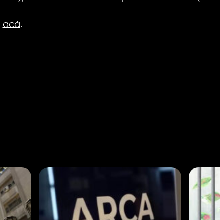
a
acá
.