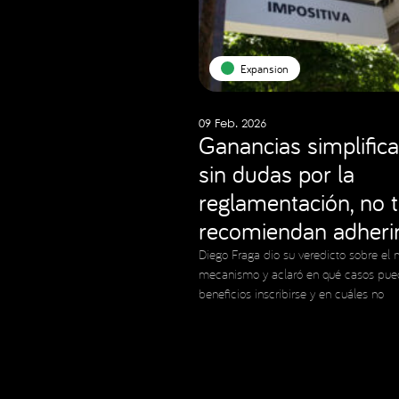
Expansion
09 Feb. 2026
Ganancias simplifica
sin dudas por la
reglamentación, no 
recomiendan adheri
Diego Fraga dio su veredicto sobre el 
mecanismo y aclaró en qué casos pue
beneficios inscribirse y en cuáles no