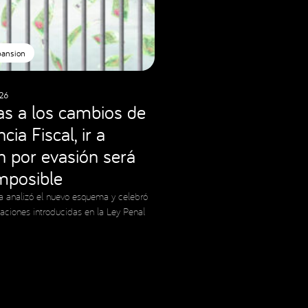
pansion
26
as a los cambios de
cia Fiscal, ir a
ón por evasión será
imposible
a analizó el nuevo esquema y celebró
caciones introducidas en la Ley Penal