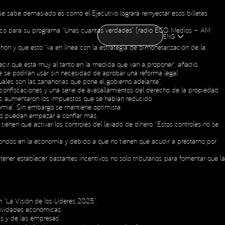
 se sabe demasiado es como el Ejecutivo logrará reinyectar esos billetes
CONTACT US
CONTACT US
OME
ABOUT US
NEWS
HOLDING
nómico para su programa “Unas cuantas verdades” (radio ECO Medios – AM
OME
ABOUT US
NEWS
HOLDING
ENG
chón y que esto “va en línea con la estrategia de bimonetarización de la
ecir que está muy al tanto en la medida que van a proponer”, añadió.
ue se podrían usar sin necesidad de aprobar una reforma legal.
 cuáles son las zanahorias que pone el gobierno adelante”.
 confiscaciones y una serie de avasallamientos del derecho de la propiedad.
s, aumentaron los impuestos que se habían reducido.
omía”. Sin embargo, se mantiene optimista.
eros puedan empezar a confiar más.
ienen que activar los controles del lavado de dinero. “Estos controles no se
n fondos en la economía y debido a que no tienen que acudir a préstamo, por
ener establecer bastantes incentivos, no solo tributarios, para fomentar que la
 “La Visión de los Líderes 2025”.
ctividades económicas.
s y de las empresas”.