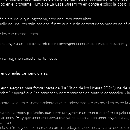
cipó en el programa Rumis de La Casa Streaming en donde explicó la posibili
ás plata de la que ingresaba, pero con impuestos altos.
arrollo de una industria nacional fuerte que pueda competir con precios de afue
e los que menos tienen.
a llegar a un tipo de cambio de convergencia entre los pesos circulantes y l
 en un régimen directamente nuevo.
iendo reglas de juego claras.
eron elegidas para formar parte de “La Visión de los Líderes 2024”, una de la
mbre” y agregó que “las marchas y contramarchas en materia económica y la ine
ortar valor en el asesoramiento que les brindamos a nuestros clientes en la 
arios cambios profundos que permitan generar un marco económico, jurídico y
icaciones. “Hay que tener en cuenta que ya no alcanza con tener reglas claras
 invertir
biendo sin freno y con el mercado cambiario bajo el acecho constante de los co