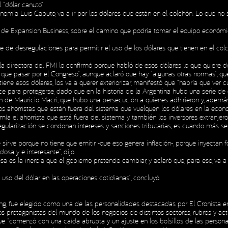
l “dólar canuto”
nomía Luis Caputo, va a ir por los dólares que están en el colchón. Lo que no
H
ocio de Expansion Business, sobre el camino que podría tomar el equipo eco
H
rie de desregulaciones para permitir el uso de los dólares que tienen en el col
la directora del FMI lo confirmó porque habló de esos dólares lo que quiere d
an que pasar por el Congreso”, aunque aclaró que hay “algunas otras normas”, q
tiene esos dólares, los va a querer exteriorizar, manifestó que “habría que ver
ce para protegerse, dado que en la historia de la Argentina hubo una serie de
n de Mauricio Macri, que hubo una persecución a quienes adhirieron y, ademá
os ahorristas que están fuera del sistema que vuelquen los dólares en la econ
omía el ahorrista que está fuera del sistema y también los inversores extranj
gularización se condonan intereses y sanciones tributarias, es cuando más se t
e sirve porque no tiene que emitir -que eso genera inflación-, porque inyecta
osa y e interesante”, dijo.
 es la inercia que el gobierno pretende cambiar, y aclaró que, para eso, va a t
uso del dólar en las operaciones cotidianas”, concluyó.
g, fue elegido como una de las personalidades destacadas por El Cronista en
los protagonistas del mundo de los negocios de distintos sectores, rubros y a
ue “comenzó con una caída abrupta y un ajuste en los bolsillos de las persona