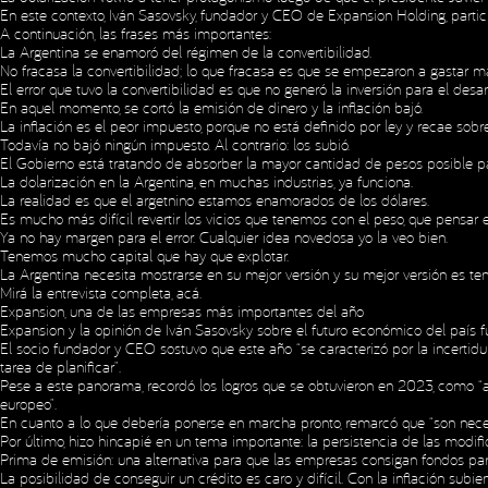
En este contexto, Iván Sasovsky, fundador y CEO de Expansion Holding, parti
A continuación, las frases más importantes:
La Argentina se enamoró del régimen de la convertibilidad.
No fracasa la convertibilidad; lo que fracasa es que se empezaron a gastar m
El error que tuvo la convertibilidad es que no generó la inversión para el des
En aquel momento, se cortó la emisión de dinero y la inflación bajó.
La inflación es el peor impuesto, porque no está definido por ley y recae sobr
Todavía no bajó ningún impuesto. Al contrario: los subió.
El Gobierno está tratando de absorber la mayor cantidad de pesos posible par
La dolarización en la Argentina, en muchas industrias, ya funciona.
La realidad es que el argetnino estamos enamorados de los dólares.
Es mucho más difícil revertir los vicios que tenemos con el peso, que pensar
Ya no hay margen para el error. Cualquier idea novedosa yo la veo bien.
Tenemos mucho capital que hay que explotar.
La Argentina necesita mostrarse en su mejor versión y su mejor versión es ten
Mirá la entrevista completa,
acá
.
Expansion, una de las empresas más importantes del año
Expansion y la opinión de Iván Sasovsky sobre el futuro económico del país fu
El socio fundador y CEO sostuvo que este año “se caracterizó por la incertidu
tarea de planificar”.
Pese a este panorama, recordó los logros que se obtuvieron en 2023, como “ap
europeo”.
En cuanto a lo que debería ponerse en marcha pronto, remarcó que “son neces
Por último, hizo hincapié en un tema importante: la persistencia de las modif
Prima de emisión: una alternativa para que las empresas consigan fondos para
La posibilidad de conseguir un crédito es caro y difícil. Con la inflación su