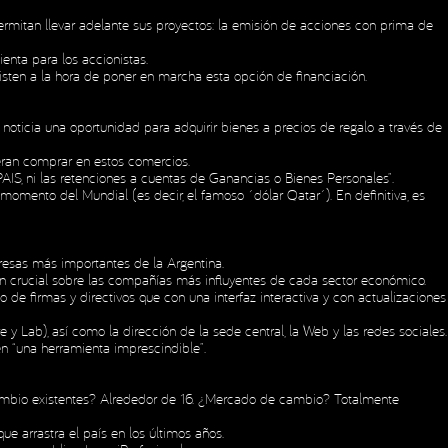
rmitan llevar adelante sus proyectos: la emisión de acciones con prima de
enta para los accionistas.
isten a la hora de poner en marcha esta opción de financiación.
noticia una oportunidad para adquirir bienes a precios de regalo a través de
ieran comprar en estos comercios.
AIS, ni las retenciones a cuentas de Ganancias o Bienes Personales”.
mento del Mundial (es decir, el famoso ´dólar Qatar´). En definitiva, es
resas más importantes de la Argentina.
ión crucial sobre las compañías más influyentes de cada sector económico.
o de firmas y directivos que con una interfaz interactiva y con actualizaciones
y Lab), así como la dirección de la sede central, la Web y las redes sociales.
en “una herramienta imprescindible”.
 cambio existentes? Alrededor de 16. ¿Mercado de cambio? Totalmente
Social Media
arrastra el país en los últimos años.