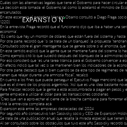
Cuáles son las alternativas legales que tiene el Gobierno para hacer circular e
La decisión está tomada: el Gobierno, tal como lo adelantó el ministro de Eco
encanutados.
En este escenario, el periodista Mariano Obarrio consultó a Diego Fraga, s
1220).
En la entrevista, Fraga recordó que el funcionario dijo que iba a haber una se
economía”.
“Es cierto que hay un montón de dólares que están fuera del sistema y hasta 
Por otra parte, recordó que “si se trata de un blanqueo”, la propuesta “tendrí
Consultado sobre el gran interrogante que se genera sobre si el ahorrista, que 
En este sentido, explicó que la gente que se mantiene fuera del sistema lo ha
Como ejemplo, citó lo que sucedió después del blanqueo de la administració
Por eso consideró que “es una tarea titánica para el Gobierno convencer a es
En efecto, indicó que tal vez si se mantienen bien los indicadores de la econ
Por otra parte, destacó que si bien cuando se da este tipo de regímenes de re
tienen que relajar durante una amnistía fiscal”, recalcó.
En cuanto a los fines que puede perseguir el Ejecutivo, Fraga mencionó que l
qué es el dinero de los propios argentinos. “Así que es una idea bastante noved
Para finalizar, recordó que la gente a está acostumbrada a pagar en pesos y esa
gente empiece a utilizar el dólar para las transacciones cotidianas
“Creo que van a aprovechar el cierre de la brecha cambiaria para fomentar el 
Mirá la entrevista completa
acá
.
Expansion está entre las empresas destacadas del 2024
Por segundo año consecutivo, Iván Sasovsky, socio y CEO de Expansion Holdin
Se trata de una publicación anual que resalta la mirada especial que tienen 
Al ser consultado sobre los obstáculos que tuvo este año, Sasovsky recordó q