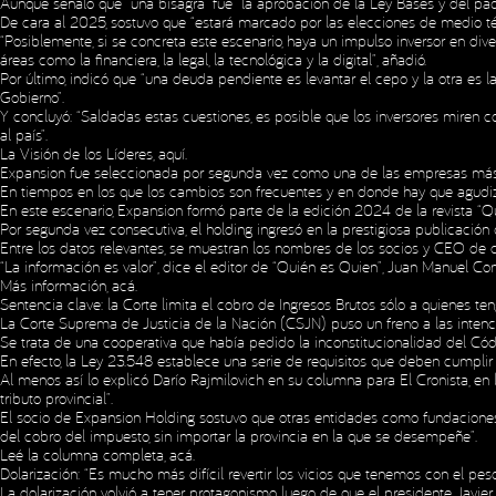
Aunque señaló que “una bisagra” fue “la aprobación de la Ley Bases y del paqu
De cara al 2025, sostuvo que “estará marcado por las elecciones de medio té
“Posiblemente, si se concreta este escenario, haya un impulso inversor en div
áreas como la financiera, la legal, la tecnológica y la digital”, añadió.
Por último, indicó que “una deuda pendiente es levantar el cepo y la otra es
Gobierno”.
Y concluyó: “Saldadas estas cuestiones, es posible que los inversores miren c
al país”.
La Visión de los Líderes,
aquí
.
Expansion fue seleccionada por segunda vez como una de las empresas más 
En tiempos en los que los cambios son frecuentes y en donde hay que agudizar
En este escenario, Expansion formó parte de la edición 2024 de la revista “
Por segunda vez consecutiva, el holding ingresó en la prestigiosa publicació
Entre los datos relevantes, se muestran los nombres de los socios y CEO de ca
“La información es valor”, dice el editor de “Quién es Quien”, Juan Manuel C
Más información,
acá
.
Sentencia clave: la Corte limita el cobro de Ingresos Brutos sólo a quienes ten
La Corte Suprema de Justicia de la Nación (CSJN) puso un freno a las intenci
Se trata de una cooperativa que había pedido la inconstitucionalidad del Có
En efecto, la Ley 23.548 establece una serie de requisitos que deben cumplir 
Al menos así lo explicó Darío Rajmilovich en su columna para El Cronista, en 
tributo provincial”.
El socio de Expansion Holding sostuvo que otras entidades como fundaciones,
del cobro del impuesto, sin importar la provincia en la que se desempeñe”.
Leé la columna completa,
acá
.
Dolarización: “Es mucho más difícil revertir los vicios que tenemos con el pe
La dolarización volvió a tener protagonismo luego de que el presidente Javie