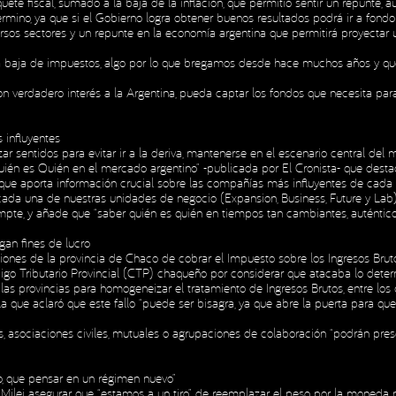
ete fiscal, sumado a la baja de la inflación, que permitió sentir un repunte, 
rmino, ya que si el Gobierno logra obtener buenos resultados podrá ir a fond
ersos sectores y un repunte en la economía argentina que permitirá proyectar 
 la baja de impuestos, algo por lo que bregamos desde hace muchos años y que 
on verdadero interés a la Argentina, pueda captar los fondos que necesita par
influyentes
 sentidos para evitar ir a la deriva, mantenerse en el escenario central del 
Quién es Quién en el mercado argentino” -publicada por El Cronista- que des
n que aporta información crucial sobre las compañías más influyentes de cada
da una de nuestras unidades de negocio (Expansion, Business, Future y Lab), a
ompte, y añade que “saber quién es quién en tiempos tan cambiantes, auténtico
gan fines de lucro
ones de la provincia de Chaco de cobrar el Impuesto sobre los Ingresos Brutos
digo Tributario Provincial (CTP) chaqueño por considerar que atacaba lo dete
las provincias para homogeneizar el tratamiento de Ingresos Brutos, entre los 
la que aclaró que este fallo “puede ser bisagra, ya que abre la puerta para qu
 asociaciones civiles, mutuales o agrupaciones de colaboración “podrán prese
so, que pensar en un régimen nuevo”
r Milei asegurar que “estamos a un tiro” de reemplazar el peso por la moneda