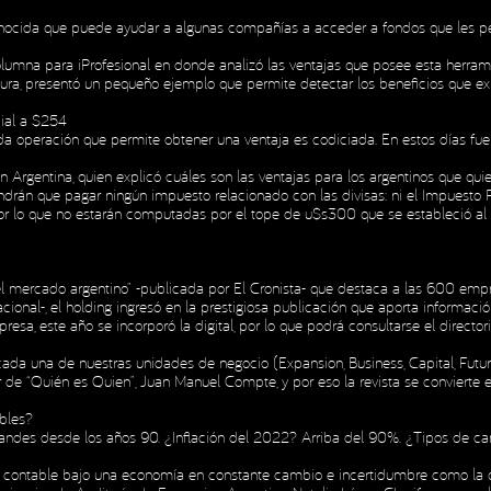
conocida que puede ayudar a algunas compañías a acceder a fondos que les pe
olumna para iProfesional en donde analizó las ventajas que posee esta herrami
gura, presentó un pequeño ejemplo que permite detectar los beneficios que ex
cial a $254
a operación que permite obtener una ventaja es codiciada. En estos días fue 
on Argentina, quien explicó cuáles son las ventajas para los argentinos que qu
ndrán que pagar ningún impuesto relacionado con las divisas: ni el Impuesto P
 lo que no estarán computadas por el tope de u$s300 que se estableció al mo
el mercado argentino” -publicada por El Cronista- que destaca a las 600 emp
ional-, el holding ingresó en la prestigiosa publicación que aporta informac
sa, este año se incorporó la digital, por lo que podrá consultarse el directori
da una de nuestras unidades de negocio (Expansion, Business, Capital, Future 
or de “Quién es Quien”, Juan Manuel Compte, y por eso la revista se convierte 
bles?
s grandes desde los años 90. ¿Inflación del 2022? Arriba del 90%. ¿Tipos de
ontable bajo una economía en constante cambio e incertidumbre como la que 