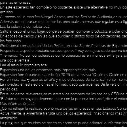
para las empresas.
En este escenario tan complejo, no obstante, existe una alternativa no muy 
emisión.
Al menos así lo manifestó Ángel Acosta, analista Senior de Auditoría, en su c
Además de realizar un repaso por las principales normas que regulan esta fi
Leé la columna completa,
acá
.
Salto al cepo: el único lugar donde se pueden comprar productos a dólar ofi
En épocas de cepos y en las que abundan distintos tipos de cotizaciones, cad
los free shop.
iProfesional consultó con Matías Peláez, analista Ssr. de Finanzas de Expansi
Respecto al aspecto tributario, sostuvo que es “muy ventajoso, dado que no te
Y remarcó: “No son consideradas como operaciones en moneda extranjera, por
una doble ventaja”.
Leé el artículo completo,
acá
.
Expansion, una de las empresas más importantes del país
Expansion formó parte de la edición 2023 de la revista “Quién es Quién en 
Por primera vez -y apenas un año y medio después de su lanzamiento internac
La novedad en esta edición es el formato, dado que, además de la versión impre
periódicas.
Entre los datos relevantes, se muestran los nombres de los socios y CEO de ca
“El éxito de un negocio depende tratar con la persona indicada”, dice el edit
Más información,
acá
.
¿Cómo reflejar la realidad económica de las empresas en sus Estados Conta
Actualmente, la Argentina transita uno de los escenarios inflacionarios má
Copyright © 2023 Expansion.
All rights reserved.
Privacy Policy
restringido.
La pregunta que muchos se hacen es cómo se puede adaptar la información c