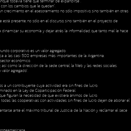
aunque todavía tiene que terminar de expandirse”.
o con los cambios que le quedan”.
un crecimiento en el asesoramiento no sólo impositivo, sino también en otras
está presente, no sólo en el discurso, sino también en el proyecto de
a dinamizar su economía y dejar atrás la informalidad, que tanto mal le hace
mundo corporativo es un valor agregado.
taca a las casi 500 empresas más importantes de la Argentina.
 sector económico.
sí como la dirección de la sede central, la Web y las redes sociales.
 valor agregado”.
 a un contribuyente cuya actividad era sin fines de lucro.
rminado en la Ley de Coparticipación Federal.
que figuran la necesidad de que existiera ánimos de lucro.
e todas las cooperativas con actividades sin fines de lucro dejen de abonar el
ntarse ante el máximo tribunal de Justicia de la Nación y reclamar el sece
 norteamericana.