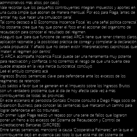
administrativos más altos, por caso).
Vale recordar que los pequeños contribuyentes integran impuestos y aportes en
una cuota simple que abonan de manera mensual. Por eso, para Fraga, “antes de
‘entrar’ hay que hacer una simulación seria”.
Tal como destacó a El Economista, Inocencia Fiscal “es una señal política correcta”.
No obstante, cree que hay que poner el foco en el accionar del organismo de
recaudación para conocer el resultado del régimen.
Aseguró que “para que funcione de verdad, ARCA tiene que tener criterios claros,
aplicación razonable y la posibilidad práctica de corregir y completar la declaración
jurada propuesta”. Y añadió que no deben existir “interpretaciones caprichosas que
‘maten’ el régimen por dentro”.
“Si ARCA acompaña, Inocencia Fiscal puede ser una herramienta muy potente
para reactivación y confianza; si no, corremos el riesgo de que una buena idea
quede atrapada en la vieja inercia burocrática”, concluyó.
Leé el artículo completo,
acá
.
Ingresos Brutos: sentencias clave para defenderse ante los excesos de los
regímenes de retención
Los saldos a favor que se generan en el Impuesto sobre los Ingresos Brutos
son un verdadero problema, que al día de hoy afecta cada vez a más
contribuyentes de todas las provincias.
En este escenario, el periodista Gonzalo Chicote consultó a Diego Fraga, socio de
Expansion Business, para conocer las sentencias que marcaron un camino para
lograr defenderse en los tribunales.
En primer lugar, Fraga realizó un repaso por una serie de fallos que lograron
poner un freno a los excesos del Sistema de Recaudación y Control de
Acreditaciones Bancarias (SIRCREB).
Entre tantas sentencias, mencionó la causa “Cooperativa Palmares”, en la que el
contribuyente dejó en evidencia casi todo lo que está mal del sistema de