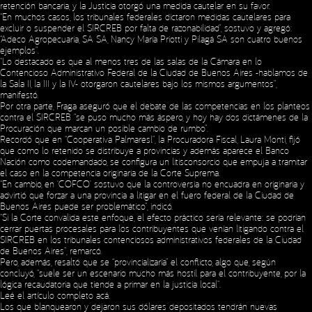
retención bancaria, y la Justicia otorgó una medida cautelar en su favor.
“En muchos casos, los tribunales federales dictaron medidas cautelares para
excluir o suspender el SIRCREB por falta de razonabilidad”, sostuvo y agregó:
“Adeco Agropecuaria, SA SA, Nancy María Priotti y Pilagá SA son cuatro buenos
ejemplos”.
“Lo destacado es que al menos tres de las salas de la Cámara en lo
Contencioso Administrativo Federal de la Ciudad de Buenos Aires -hablamos de
la Sala II, la III y la IV- otorgaron cautelares bajo los mismos argumentos”,
manifestó.
Por otra parte, Fraga aseguró que el debate de las competencias en los planteos
contra el SIRCREB “se puso mucho más áspero, y hoy hay dos dictámenes de la
Procuración que marcan un posible cambio de rumbo”.
Recordó que en “Cooperativa Palmaresl”, la Procuradora Fiscal, Laura Monti, fijó
que como lo retenido se distribuye a provincias y además aparece el Banco
Nación como codemandado, se configura un litisconsorcio que empuja a tramitar
el caso en la competencia originaria de la Corte Suprema.
“En cambio, en ‘COFCO’ sostuvo que la controversia no encuadra en originaria y
advirtió que forzar a una provincia a litigar en el fuero federal de la Ciudad de
Buenos Aires puede ser problemático”, indicó.
“Si la Corte convalida este enfoque, el efecto práctico sería relevante: se podrían
cerrar puertas procesales para los contribuyentes que venían litigando contra el
SIRCREB en los tribunales contenciosos administrativos federales de la Ciudad
de Buenos Aires”, remarcó.
Pero, además, resaltó que se “provincializaría” el conflicto, algo que, según
concluyó, “suele ser un escenario mucho más hostil para el contribuyente, por la
lógica recaudatoria que tiende a primar en la justicia local”.
Leé el artículo completo
acá
.
Los que blanquearon y dejaron sus dólares depositados tendrán nuevas