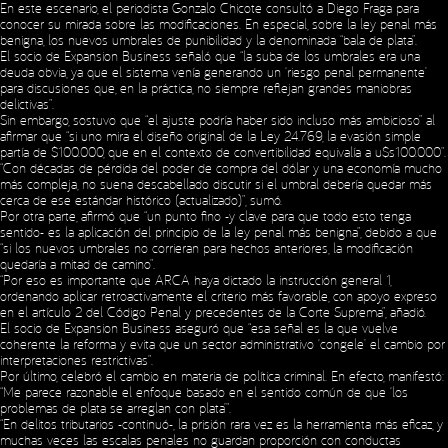
En este escenario, el periodista Gonzalo Chicote consultó a Diego Fraga para
conocer su mirada sobre las modificaciones. En especial, sobre la ley penal más
benigna, los nuevos umbrales de punibilidad y la denominada “bala de plata”.
El socio de Expansion Business señaló que “la suba de los umbrales era una
deuda obvia, ya que el sistema venía generando un ‘riesgo penal permanente’
para discusiones que, en la práctica, no siempre reflejan grandes maniobras
delictivas”.
Sin embargo, sostuvo que “el ajuste podría haber sido incluso más ambicioso” al
afirmar que “si uno mira el diseño original de la Ley 24.769, la evasión simple
partía de $100.000, que en el contexto de convertibilidad equivalía a u$s100.000”.
“Con décadas de pérdida del poder de compra del dólar y una economía mucho
más compleja, no suena descabellado discutir si el umbral debería quedar más
cerca de ese estándar histórico (actualizado)”, sumó.
Por otra parte, afirmó que “un punto fino -y clave para que todo esto tenga
sentido- es la aplicación del principio de la ley penal más benigna”, debido a que
“si los nuevos umbrales no corrieran para hechos anteriores, la modificación
quedaría a mitad de camino”.
“Por eso es importante que ARCA haya dictado la instrucción general 1,
ordenando aplicar retroactivamente el criterio más favorable, con apoyo expreso
en el artículo 2 del Código Penal y precedentes de la Corte Suprema”, añadió.
El socio de Expansion Business aseguró que “esa señal es la que vuelve
coherente la reforma y evita que un sector administrativo ‘congele’ el cambio por
interpretaciones restrictivas”.
Por último, celebró el cambio en materia de política criminal. En efecto, manifestó:
“Me parece razonable el enfoque basado en el sentido común de que ‘los
problemas de plata se arreglan con plata’”.
“En delitos tributarios -continuó-, la prisión rara vez es la herramienta más eficaz, y
muchas veces las escalas penales no guardan proporción con conductas