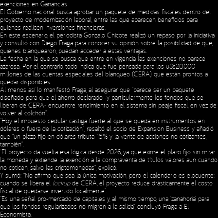
exenciones en Ganancias
El Gobierno nacional busca aprobar un paquete de medidas fiscales dentro del
proyecto de modernización laboral, entre las que aparecen beneficios para
quienes realicen inversiones financieras.
En este escenario, el periodista Gonzalo Chicote realizó un repaso por la iniciativa
y consultó con Diego Fraga para conocer su opinión sobre la posibilidad de que,
quienes blanquearon, puedan acceder a estas ventajas.
La fecha en la que se busca que entre en vigencia las exenciones no parece
azarosa. Por el contrario, todo indica que fue pensada para los u$s20.000
millones de las cuentas especiales del blanqueo (CERA) que están prontos a
quedar disponibles.
Al menos así lo manifestó Fraga, al asegurar que “parece ser un paquete
diseñado para que el ahorro declarado -y particularmente los fondos que se
liberan de CERA- encuentre rendimiento en el sistema sin peaje fiscal, en vez de
volver al colchón”.
“Hoy el impuesto cedular castiga fuerte al que se queda en instrumentos en
dólares o fuera de la cotización”, resaltó el socio de Expansion Business y añadió
que “un plazo fijo en dólares tributa 15% y la venta de acciones no cotizantes,
también”.
“El proyecto da vuelta esa lógica desde 2026, ya que exime el plazo fijo sin mirar
la moneda y extiende la exención a la compraventa de títulos valores aun cuando
no coticen, salvo las criptomonedas”, explicó.
Y sumó: “No afirmo que sea la única motivación, pero el calendario es elocuente:
cuando se libera el
lockup
de CERA, el proyecto reduce drásticamente el costo
fiscal de quedarse invertido localmente”.
“Es una señal pro-mercado de capitales y, al mismo tiempo, una ‘zanahoria’ para
que los fondos regularizados no migren a la salida”, concluyó Fraga a El
Economista.