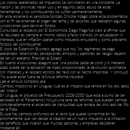
Los cobros adelantados de impuestos se convirtieron en una constante. La
Nación y las provincias hacen uso y, en algunos casos, abuso de estas
herramientas y los contribuyentes los sufren permanentemente.
En este escenario, el periodista Gonzalo Chicote indagó sobre esta problemática,
con el fin de entender el origen del tema y las acciones que realizaron algunas
jurisdicciones para devolver fondos.
Consultado al respecto por El Economista, Diego Fraga fue claro al afirmar que
“el resultado es siempre el mismo: saldos a favor crónicos, sin actualización ni
intereses, que en inflación operan como impuesto encubierto y como préstamo
forzoso del contribuyente”.
El socio de Expansion Business agregó que hoy “los regímenes de pago
adelantado -retenciones, percepciones, anticipos y padrones de ‘riesgo’- dejaron
de ser un adelanto: financian al Estado”.
En cuanto a soluciones, aseguró que “una posible salida de corto y/o mediano
plazo puede ser la aplicación de topes proporcionales, la devolución automática
con intereses y el respeto estricto del nexo con el hecho imponible”. Y concluyó:
“No puede estar fuera de la futura reforma tributaria”.
Leé el artículo completo,
acá
.
Cambios impositivos en Uruguay: cuál es el impacto que tendrá en los dos lados
del “charco”
En Uruguay, el proyecto de Presupuesto 2026-2030 (que está a punto de ser
aprobado en el Parlamento) incluyó una serie de reformas que pueden cambiar
considerablemente el escenario de tranquilidad que reinaba del otro lado del Río
de la Plata.
Es que hay cambios profundos en el texto que puede convertirse en ley
próximamente, que van desde la creación de un nuevo impuesto a la limitación
de beneficios que hicieron que muchas personas y empresas decidieran
instalarse allí.