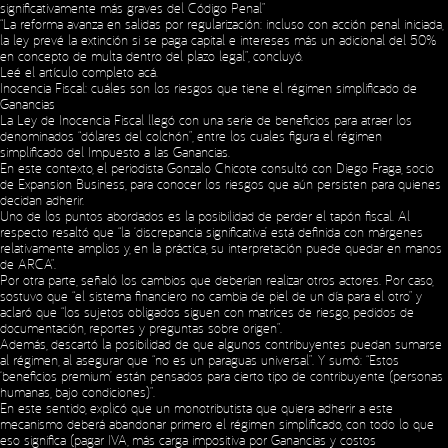
significativamente más graves del Código Penal”
“La reforma avanza en salidas por regularización: incluso con acción penal iniciada,
la ley prevé la extinción si se paga capital e intereses más un adicional del 50%
en concepto de multa dentro del plazo legal”, concluyó.
Leé el artículo completo
acá
.
Inocencia Fiscal: cuáles son los riesgos que tiene el régimen simplificado de
Ganancias
La Ley de Inocencia Fiscal llegó con una serie de beneficios para atraer los
denominados “dólares del colchón”, entre los cuales figura el régimen
simplificado del Impuesto a las Ganancias.
En este contexto, el periodista Gonzalo Chicote consultó con Diego Fraga, socio
de Expansion Business, para conocer los riesgos que aún persisten para quienes
decidan adherir.
Uno de los puntos abordados es la posibilidad de perder el tapón fiscal. Al
respecto resaltó que “la ‘discrepancia significativa’ está definida con márgenes
relativamente amplios y, en la práctica, su interpretación puede quedar en manos
de ARCA”.
Por otra parte, señaló los cambios que deberían realizar otros actores. Por caso,
sostuvo que “el sistema financiero no cambia de piel de un día para el otro” y
aclaró que “los sujetos obligados siguen con matrices de riesgo, pedidos de
documentación, reportes y preguntas sobre origen”.
Además, descartó la posibilidad de que algunos contribuyentes puedan sumarse
al régimen, al asegurar que “no es un paraguas universal”. Y sumó: “Estos
‘beneficios premium’ están pensados para cierto tipo de contribuyente (personas
humanas, bajo condiciones)”.
En este sentido, explicó que un monotributista que quiera adherir a este
mecanismo deberá abandonar primero el régimen simplificado, con todo lo que
eso significa (pagar IVA, más carga impositiva por Ganancias y costos