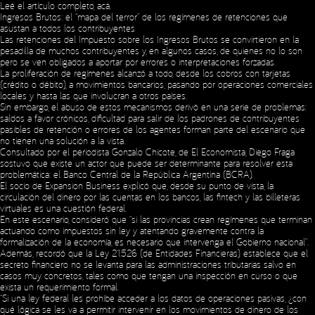
Leé el artículo completo,
acá
.
Ingresos Brutos: el “mapa del terror” de los regímenes de retenciones que
asustan a todos los contribuyentes
Las retenciones del Impuesto sobre los Ingresos Brutos se convirtieron en la
pesadilla de muchos contribuyentes y, en algunos casos, de quienes no lo son
pero se ven obligados a aportar por errores o interpretaciones forzadas.
La proliferación de regímenes alcanzó a todo, desde los cobros con tarjetas
(crédito o débito), a movimientos bancarios, pasando por operaciones comerciales
locales y hasta las que involucran a otros países.
Sin embargo, el abuso de estos mecanismos derivó en una serie de problemas:
saldos a favor crónicos, dificultad para salir de los padrones de contribuyentes
pasibles de retención o errores de los agentes forman parte del escenario que
no tienen una solución a la vista.
Consultado por el periodista Gonzalo Chicote, de El Economista, Diego Fraga
sostuvo que existe un actor que puede ser determinante para resolver esta
problemática: el Banco Central de la República Argentina (BCRA).
El socio de Expansion Business explicó que, desde su punto de vista, la
circulación del dinero por las cuentas en los bancos, las fintech y las billeteras
virtuales es una cuestión federal.
En este escenario, consideró que “si las provincias crean regímenes que terminan
actuando como impuestos sin ley y atentando gravemente contra la
formalización de la economía, es necesario que intervenga el Gobierno nacional”.
Además, recordó que la Ley 21.526 (de Entidades Financieras) establece que el
secreto financiero no se levanta para las administraciones tributarias salvo en
casos muy concretos, tales como que tengan una inspección en curso o que
exista un requerimiento formal.
“Si una ley federal les prohíbe acceder a los datos de operaciones pasivas, ¿con
qué lógica se les va a permitir intervenir en los movimientos de dinero de los