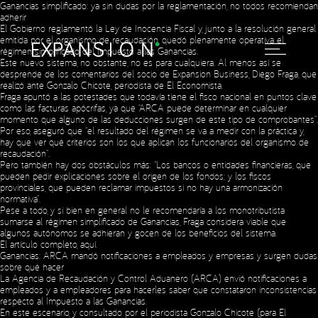
Ganancias simplificado: ya sin dudas por la reglamentación, no todos recomiendan
adherir
El Gobierno reglamentó la Ley de Inocencia Fiscal y, junto a la resolución general
emitida por el organismo de recaudación, quedó plenamente operativa el
régimen simplificado del Impuesto a las Ganancias.
Este nuevo sistema, no obstante, no es para cualquiera. Al menos así se
desprende de los comentarios del socio de Expansion Business, Diego Fraga, que
realizó ante Gonzalo Chicote, periodista de El Economista.
Fraga apuntó a las potestades que todavía tiene el fisco nacional en puntos clave
como las facturas apócrifas, ya que “ARCA puede determinar en cualquier
momento que alguno de las deducciones surgen de este tipo de comprobantes”.
Por eso, aseguró que “el resultado del régimen se va a medir con la práctica y,
hay que ver qué criterios son los que aplican los funcionarios del organismo de
recaudación”.
Pero también hay dos obstáculos más: “Los bancos o entidades financieras, que
pueden pedir explicaciones sobre el origen de los fondos; y los fiscos
provinciales, que pueden reclamar impuestos si no hay una armonización
normativa”.
Pese a todo, y si bien en general no le recomendaría a los monotributista
sumarse al régimen simplificado de Ganancias, Fraga considera viable que
algunos autónomos se adhieran y gocen de los beneficios del sistema.
El artículo completo,
aquí
.
Ganancias: ARCA mandó notificaciones a empleados y empresas y surgen dudas
sobre qué hacer
La Agencia de Recaudación y Control Aduanero (ARCA) envió notificaciones a
empleados y a empleadores para hacerles saber que constataron inconsistencias
respecto al Impuesto a las Ganancias.
En este escenario, y consultado por el periodista Gonzalo Chicote (para El