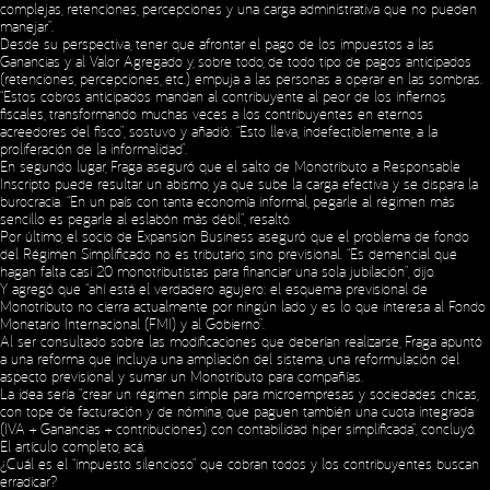
complejas, retenciones, percepciones y una carga administrativa que no pueden
manejar”.
Desde su perspectiva, tener que afrontar el pago de los impuestos a las
Ganancias y al Valor Agregado y, sobre todo, de todo tipo de pagos anticipados
(retenciones, percepciones, etc.) empuja a las personas a operar en las sombras.
“Estos cobros anticipados mandan al contribuyente al peor de los infiernos
fiscales, transformando muchas veces a los contribuyentes en eternos
acreedores del fisco”, sostuvo y añadió: “Esto lleva, indefectiblemente, a la
proliferación de la informalidad”.
En segundo lugar, Fraga aseguró que el salto de Monotributo a Responsable
Inscripto puede resultar un abismo, ya que sube la carga efectiva y se dispara la
burocracia. “En un país con tanta economía informal, pegarle al régimen más
sencillo es pegarle al eslabón más débil”, resaltó.
Por último, el socio de Expansion Business aseguró que el problema de fondo
del Régimen Simplificado no es tributario, sino previsional. “Es demencial que
hagan falta casi 20 monotributistas para financiar una sola jubilación”, dijo.
Y agregó que “ahí está el verdadero agujero: el esquema previsional de
Monotributo no cierra actualmente por ningún lado y es lo que interesa al Fondo
Monetario Internacional (FMI) y al Gobierno”.
Al ser consultado sobre las modificaciones que deberían realizarse, Fraga apuntó
a una reforma que incluya una ampliación del sistema, una reformulación del
aspecto previsional y sumar un Monotributo para compañías.
La idea sería “crear un régimen simple para microempresas y sociedades chicas,
con tope de facturación y de nómina, que paguen también una cuota integrada
(IVA + Ganancias + contribuciones) con contabilidad hiper simplificada”, concluyó.
El artículo completo,
acá
.
¿Cuál es el “impuesto silencioso” que cobran todos y los contribuyentes buscan
erradicar?