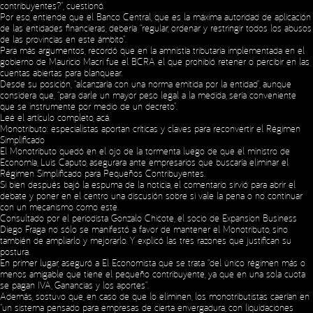
contribuyentes?”, cuestionó.
Por eso, entiende que el Banco Central, que es la máxima autoridad de aplicación
de las entidades financieras, debería “regular, ordenar y restringir todos los abusos
de las provincias en este ámbito”.
Para más argumentos, recordó que en la amnistía tributaria implementada en el
gobierno de Mauricio Macri fue el BCRA el que prohibió retener o percibir en las
cuentas abiertas para blanquear.
Desde su posición, “alcanzaría con una norma emitida por la entidad”, aunque
considera que, “para darle un mayor peso legal a la medida, sería conveniente
que se instrumente por medio de un decreto”.
Leé el artículo completo,
acá
.
Monotributo: especialistas aportan críticas y claves para reconvertir el Régimen
Simplificado
El Monotributo quedó en el ojo de la tormenta luego de que el ministro de
Economía, Luis Caputo, asegurara ante empresarios que buscaría eliminar el
Régimen Simplificado para Pequeños Contribuyentes.
Si bien después bajó la espuma de la noticia, el comentario sirvió para abrir el
debate y poner en el centro una discusión sobre si vale la pena o no continuar
con un mecanismo como este.
Consultado por el periodista Gonzalo Chicote, el socio de Expansion Business
Diego Fraga no sólo se manifestó a favor de mantener el Monotributo, sino
también de ampliarlo y mejorarlo. Y explicó las tres razones que justifican su
postura.
En primer lugar, aseguró a El Economista que se trata “del único régimen más o
menos amigable que tiene el pequeño contribuyente, ya que en una sola cuota
se pagan IVA, Ganancias y los aportes”.
Además, sostuvo que, en caso de que lo eliminen, los monotributistas caerían en
“un sistema pensado para empresas de cierta envergadura, con liquidaciones