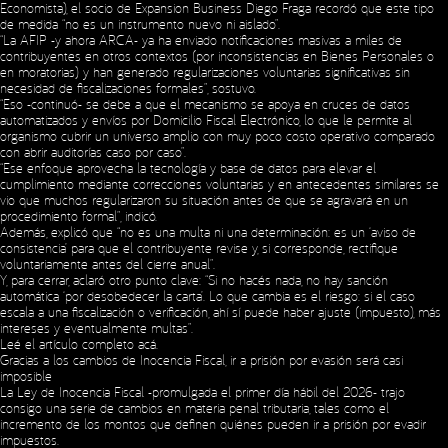
Economista), el socio de Expansion Business Diego Fraga recordó que este tipo
de medida “no es un instrumento nuevo ni aislado”.
“La AFIP -y ahora ARCA- ya ha enviado notificaciones masivas a miles de
contribuyentes en otros contextos (por inconsistencias en Bienes Personales o
en moratorias) y han generado regularizaciones voluntarias significativas sin
necesidad de fiscalizaciones formales”, sostuvo.
“Eso -continuó- se debe a que el mecanismo se apoya en cruces de datos
automatizados y envíos por Domicilio Fiscal Electrónico, lo que le permite al
organismo cubrir un universo amplio con muy poco costo operativo comparado
con abrir auditorías caso por caso”.
“Ese enfoque aprovecha la tecnología y base de datos para elevar el
cumplimiento mediante correcciones voluntarias y en antecedentes similares se
vio que muchos regularizaron su situación antes de que se agravará en un
procedimiento formal”, indicó.
Además, explicó que “no es una multa ni una determinación: es un ‘aviso de
consistencia’ para que el contribuyente revise y, si corresponde, rectifique
voluntariamente antes del cierre anual”.
Y, para cerrar, aclaró otro punto clave: “Si no hacés nada, no hay sanción
automática ‘por desobedecer la carta’. Lo que cambia es el riesgo: si el caso
escala a una fiscalización o verificación, ahí sí puede haber ajuste (impuesto), más
intereses y eventualmente multas”.
Leé el artículo completo
acá
.
Gracias a los cambios de Inocencia Fiscal, ir a prisión por evasión será casi
imposible
La Ley de Inocencia Fiscal -promulgada el primer día hábil del 2026- trajo
consigo una serie de cambios en materia penal tributaria, tales como el
incremento de los montos que definen quiénes pueden ir a prisión por evadir
impuestos.