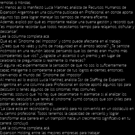
remotas o híbridas.
Al menos así lo manifestó Lucía Martínez, analista de Recursos Humanos de
Expansion Argentina en una columna publicada en iProfesional, en donde aporta
algunos tips para lograr manejar los tiempos de manera eficiente.
Además, explicó por qué es importante realizar una buena gestión y recordó que
“es importante recordar que todos necesitamos tiempo para relajarnos, disfrutar y
descansar”.
Leé la columna completa
acá
.
Qué es el “Síndrome del Impostor” y cómo puede afectarte en el trabajo
¿Creés que no valés y sufrís de inseguridad en el ámbito laboral? ¿Te sentiste
incómodo en una reunión laboral, pensando que los demás eran mucho más
competentes que vos? ¿Lograste un ascenso o un premio y, en lugar de
celebrarlo, te preguntaste si realmente lo merecés?
Si alguna vez experimentaste la sensación de que no sos lo suficientemente
capaz, inteligente o competente a pesar de tus logros evidentes, entonces,
bienvenido al mundo del “Síndrome del Impostor”.
Al menos así lo explicó Lucía Martínez, analista Ssr. de Staffing de Expansion
Argentina, en una columna para iProfesional en donde aportó algunos tips para
descubrir si tenés algunos de los síntomas más comunes.
Además, sostuvo que “no hay que desanimarse ni alarmarse si, al analizar los
síntomas, descubrís que tenés el síndrome” sumó consejos que son útiles para
poder atravesarlo sin problemas.
“La clave está en reconocerlo y superarlo para no convertirlo en un obstáculo en
tu camino profesional. Todos tenemos la capacidad de vencerlo, y lograr
transformar esa barrera en un trampolín hacia un crecimiento significativo en tu
carrera”, concluyó.
Leé la columna completa,
acá
.
Expansion Holding, entre las mejores empresas para trabajar