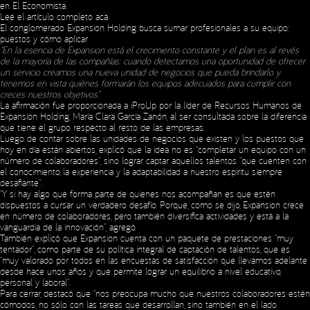
en El Economista.
Leé el artículo completo
acá
.
El conglomerado Expansion Holding busca sumar profesionales a su equipo:
puestos y cómo aplicar
“En la esencia de Expansion está el crecimiento constante y el plan es al revés
de la mayoría de las compañías: cuando detectamos una oportunidad de ofrecer
un servicio creamos una nueva unidad de negocios que pueda brindarlo y
tenemos en vista quiénes formarán los equipos adecuados para cumplir con
creces nuestros objetivos”.
La afirmación fue proporcionada a iProUp por la líder de Recursos Humanos de
Expansion Holding, María Clara García Zanón, al ser consultada sobre la diferencia
que tiene el grupo respecto al resto de las empresas.
Luego de contar sobre las unidades de negocios que existen y los puestos que
hoy en día están abiertos, explicó que la idea no es “completar un equipo con un
número de colaboradores”, sino lograr captar aquellos talentos “que cuenten con
el conocimiento, la experiencia y la adaptabilidad a nuestro espíritu siempre
desafiante”.
“Y si hay algo que forma parte de quienes nos acompañan es que estén
dispuestos a cursar un verdadero desafío. Porque, como se dijo, Expansion crece
en número de colaboradores, pero también diversifica actividades y está a la
vanguardia de la innovación”, agregó.
También explicó que Expansion cuenta con un paquete de prestaciones “muy
tentador”, como parte de su política integral de captación de talentos, que es
“muy valorado por todos en las encuestas de satisfacción que llevamos adelante
desde hace unos años y que permite lograr un equilibrio a nivel educativo,
personal y laboral”.
Para cerrar, destacó que “nos preocupa mucho que nuestros colaboradores estén
cómodos, no sólo con las tareas que desarrollan, sino también en el lado