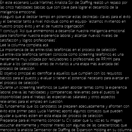
En este escenario, Lucía Martínez, Analista Ssr. de Staffing realizó un repaso por
las cinco habilidades básicas que son clave para lograr el desarrollo de la
inteligencia emocional.
Aseguró que al dedicar tiempo en potenciar estas destrezas- claves para el éxito
y el bienestar tanto a nivel individual como en equipo- “estamos invirtiendo en
nuestro propio éxito y en el de nuestra organización”.
Y concluyó: “Así que animémonos a desarrollar nuestra inteligencia emocional
para transformar nuestra experiencia laboral y alcanzar nuevos niveles de
satisfacción y logros profesionales”.
Leé la columna completa,
acá
.
La importancia de las entrevistas telefónicas en el proceso de selección
La entrevista telefónica, también conocida como screening telefónico, es una
herramienta muy utilizada por reclutadores o profesionales de RR.HH. para
evaluar a los candidatos antes de invitarlos a una etapa más avanzada del
proceso de selección.
El objetivo principal es identificar a aquellos que cumplen con los requisitos
básicos para el puesto y evaluar si tienen el potencial necesario para avanzar en
el proceso de selección.
Durante un screening telefónico, se suelen abordar temas como la experiencia
laboral previa, las habilidades y competencias relevantes para el puesto, la
disponibilidad para el trabajo, las expectativas salariales y otros aspectos
relevantes para el empleo en cuestión.
Es fundamental que los candidatos se preparen adecuadamente y afronten con
éxito este primer paso. Lucía Martínez, aportó algunos consejos que pueden
ayudar a quienes estén en esta etapa del proceso de selección.
Prepararse para el momento, conocer tu CV, saber que tu voz es tu imagen,
escuchar atentamente y mostrar interés son algunas de las características que
mencionó la analista Semisenior de Staffing de Expansion Holding en su columna