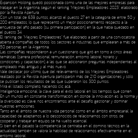
Expansion Holding quedó posicionada como una de las mejores empresas para
trabajar en la Argentina, según el ranking “Mejores Empleadores 2023”, elaborado
por la Revista Apertura.
Con un total de 639 puntos, alcanzó el puesto 27 en la categoría de entre 50 y
200 empleados, lo que representó un mejor posicionamiento respecto a la
encuesta del año pasado (su primera participación), en la que había quedado en
el puesto 34.
El ranking de “Mejores Empleadores” fue elaborado a partir de una convocatoria
abierta a compañías de todos los sectores e industrias que emplearan a más de
50 personas en la Argentina.
Las compañías respondieron a un cuestionario que giró en torno a cinco áreas
temáticas (carrera profesional, remuneración, entorno laboral, horario y
condiciones y capacitación), a las que se adicionaron preguntas independientes al
empleado más antiguo y al más nuevo.
Vale destacar, por último, que del relevamiento de los Mejores Empleadores
realizado por la Revista Apertura participaron más de 210 organizaciones y sólo
se publican los resultados de las que superaron los 300 puntos.
Mirá el listado completo, haciendo clic
acá
.
Inteligencia emocional, la clave para el éxito laboral en los tiempos que corren
En un mundo en constante transformación, en donde la innovación es la norma y
la diversidad es clave, nos encontramos ante el desafío gestionar y dominar
nuestras emociones.
Tanto en el ámbito de nuestra vida personal como en el ámbito empresarial, la
capacidad de adaptarnos a lo desconocido, de relacionarnos con otros, de
cooperar y trabajar en equipo, se ha vuelto esencial.
Si bien en el pasado la competencia se centraba en el dominio técnico, en la
actualidad, también se valora la habilidad de relacionarnos efectivamente en el
entorno laboral.