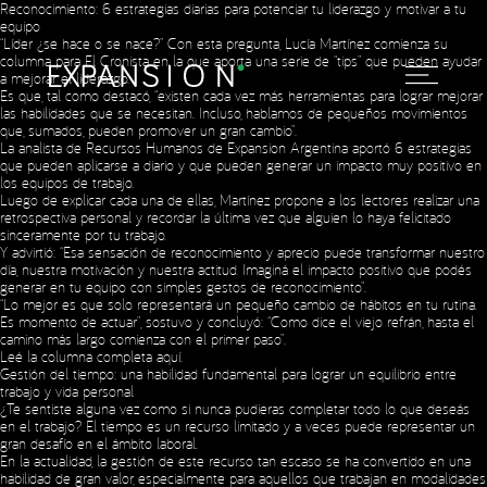
Reconocimiento: 6 estrategias diarias para potenciar tu liderazgo y motivar a tu
equipo
“Líder ¿se hace o se nace?” Con esta pregunta, Lucía Martínez comienza su
columna para El Cronista en la que aporta una serie de “tips” que pueden ayudar
a mejorar el liderazgo.
Es que, tal como destacó, “existen cada vez más herramientas para lograr mejorar
las habilidades que se necesitan. Incluso, hablamos de pequeños movimientos
que, sumados, pueden promover un gran cambio”.
La analista de Recursos Humanos de Expansion Argentina aportó 6 estrategias
que pueden aplicarse a diario y que pueden generar un impacto muy positivo en
los equipos de trabajo.
Luego de explicar cada una de ellas, Martínez propone a los lectores realizar una
retrospectiva personal y recordar la última vez que alguien lo haya felicitado
sinceramente por tu trabajo.
Y advirtió: “Esa sensación de reconocimiento y aprecio puede transformar nuestro
día, nuestra motivación y nuestra actitud. Imaginá el impacto positivo que podés
generar en tu equipo con simples gestos de reconocimiento”.
“Lo mejor es que solo representará un pequeño cambio de hábitos en tu rutina.
Es momento de actuar”, sostuvo y concluyó: “Como dice el viejo refrán, hasta el
camino más largo comienza con el primer paso”.
Leé la columna completa
aquí
.
Gestión del tiempo: una habilidad fundamental para lograr un equilibrio entre
trabajo y vida personal
¿Te sentiste alguna vez como si nunca pudieras completar todo lo que deseás
en el trabajo? El tiempo es un recurso limitado y a veces puede representar un
gran desafío en el ámbito laboral.
En la actualidad, la gestión de este recurso tan escaso se ha convertido en una
habilidad de gran valor, especialmente para aquellos que trabajan en modalidades