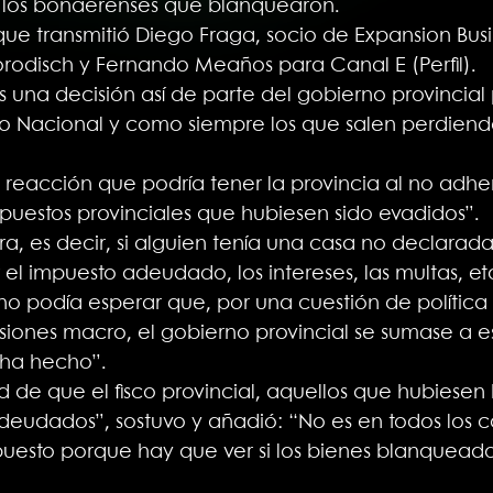
 los bonaerenses que blanquearon.
que transmitió Diego Fraga, socio de Expansion Busi
rodisch y Fernando Meaños para Canal E (Perfil).
na decisión así de parte del gobierno provincial p
 Nacional y como siempre los que salen perdiendo 
reacción que podría tener la provincia al no adher
mpuestos provinciales que hubiesen sido evadidos”.
, es decir, si alguien tenía una casa no declarada
l impuesto adeudado, los intereses, las multas, etc
o podía esperar que, por una cuestión de política
ones macro, el gobierno provincial se sumase a esta
 ha hecho”.
ad de que el fisco provincial, aquellos que hubiese
deudados”, sostuvo y añadió: “No es en todos los c
puesto porque hay que ver si los bienes blanqueado