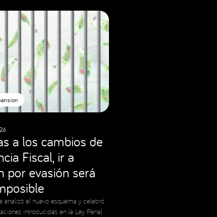
pansion
26
as a los cambios de
cia Fiscal, ir a
ón por evasión será
imposible
a analizó el nuevo esquema y celebró
caciones introducidas en la Ley Penal