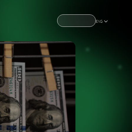
CONTACT US
CONTACT US
OME
ABOUT US
NEWS
HOLDING
OME
ABOUT US
NEWS
HOLDING
ENG