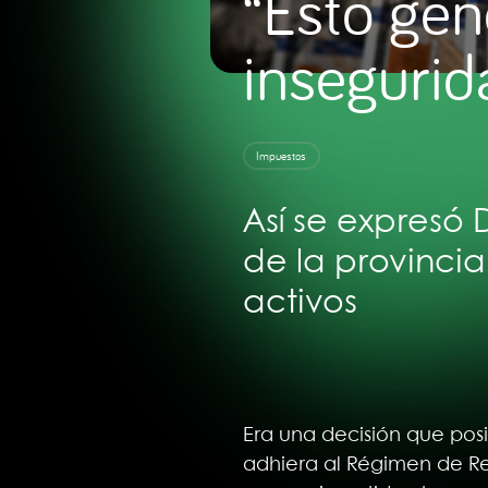
“Esto gen
insegurida
Impuestos
Así se expresó 
de la provinci
activos
Era una decisión que pos
adhiera al Régimen de Reg