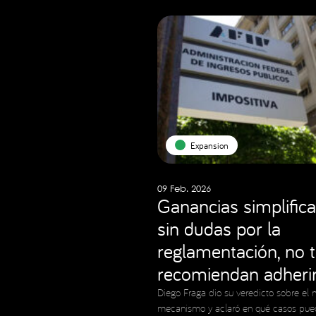
Expansion
09 Feb. 2026
Ganancias simplifica
sin dudas por la
reglamentación, no 
recomiendan adheri
Diego Fraga dio su veredicto sobre el 
mecanismo y aclaró en qué casos pue