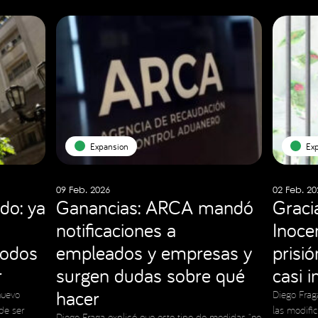
Expansion
Ex
09 Feb. 2026
02 Feb. 20
do: ya
Ganancias: ARCA mandó
Graci
notificaciones a
Inocen
todos
empleados y empresas y
prisi
r
surgen dudas sobre qué
casi 
hacer
nuevo
Diego Frag
de ser
las modifi
Diego Fraga explicó que este tipo de medidas “no