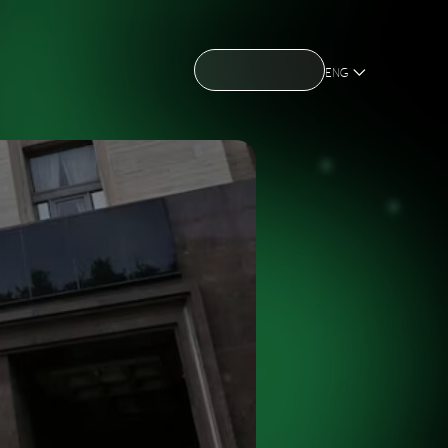
CONTACT US
CONTACT US
OME
ABOUT US
NEWS
HOLDING
OME
ABOUT US
NEWS
HOLDING
ENG