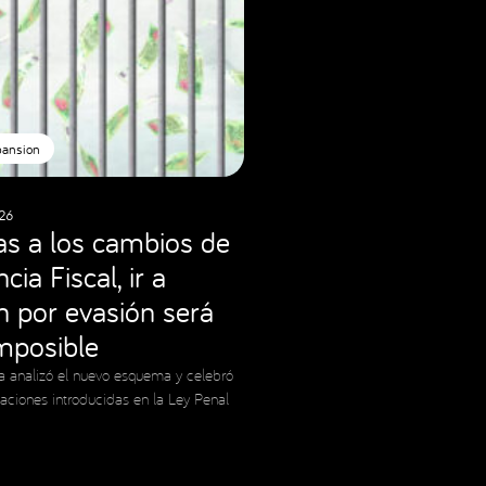
pansion
26
as a los cambios de
cia Fiscal, ir a
ón por evasión será
imposible
a analizó el nuevo esquema y celebró
caciones introducidas en la Ley Penal