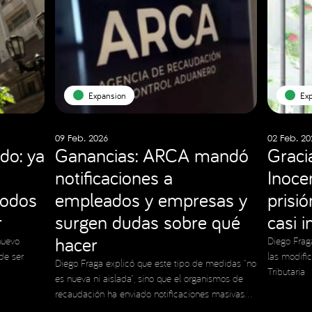
Expansion
Ex
09 Feb. 2026
02 Feb. 20
do: ya
Ganancias: ARCA mandó
Graci
notificaciones a
Inocen
todos
empleados y empresas y
prisi
r
surgen dudas sobre qué
casi 
hacer
nuevo
Diego Frag
de ser
las modifi
Diego Fraga explicó que este tipo de medidas “no
Tributaria
es nueva ni aislada”, sino que el organismos de
recaudación ha enviado notificaciones masivas
en el pasado