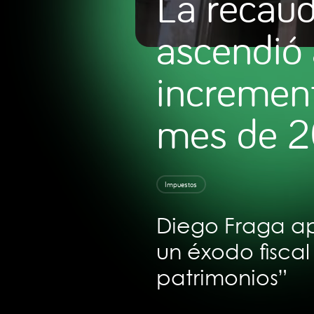
La recau
ascendió 
increment
mes de 
Impuestos
Diego Fraga ap
un éxodo fiscal
patrimonios”