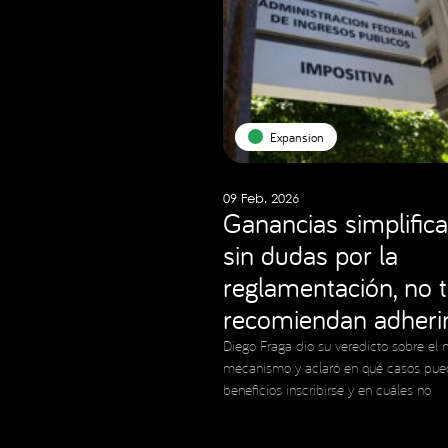
Expansion
09 Feb. 2026
Ganancias simplifica
sin dudas por la
reglamentación, no 
recomiendan adheri
Diego Fraga dio su veredicto sobre el 
mecanismo y aclaró en qué casos pue
beneficios inscribirse y en cuáles no