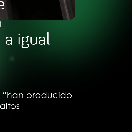
e
n
 a igual
e “han producido
altos