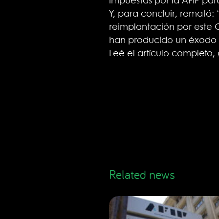
impuestas por la AFIP para 
Y, para concluir, remató:
reimplantación por este G
han producido un éxodo fi
Leé el artículo completo,
Related news