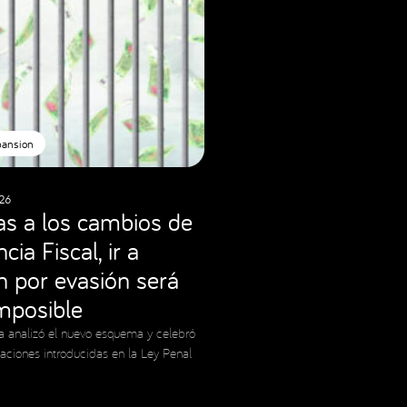
pansion
26
as a los cambios de
cia Fiscal, ir a
ón por evasión será
imposible
a analizó el nuevo esquema y celebró
caciones introducidas en la Ley Penal