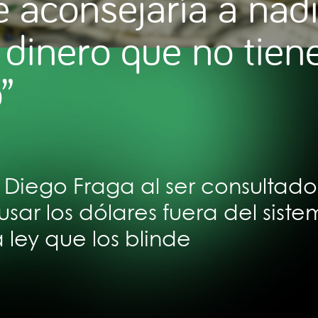
e aconsejaría a nad
 dinero que no tien
”
ó Diego Fraga al ser consultado
usar los dólares fuera del sist
 ley que los blinde