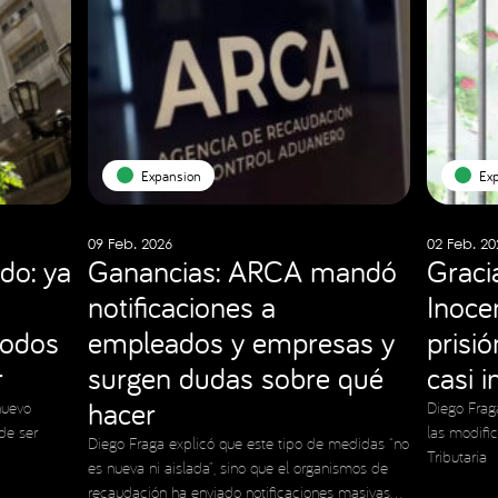
Expansion
Ex
09 Feb. 2026
02 Feb. 20
do: ya
Ganancias: ARCA mandó
Graci
notificaciones a
Inocen
todos
empleados y empresas y
prisi
r
surgen dudas sobre qué
casi 
hacer
nuevo
Diego Frag
de ser
las modifi
Diego Fraga explicó que este tipo de medidas “no
Tributaria
es nueva ni aislada”, sino que el organismos de
recaudación ha enviado notificaciones masivas