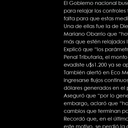
El Gobierno nacional bus
para relajar los controle
falta para que estas medi
Una de ellas fue la de Di
Mariano Obarrio que “hoy
más que estén relajados l
Explicó que “los parámet
Penal Tributaria, el monto
evadiste u$s1.200 ya se ap
También alertó en Eco Me
ingresarse flujos continu
dólares generados en el
Aseguró que “por lo gener
embargo, aclaró que “ha
cambios que terminan por
Recordó que, en el último 
este motivo, se perdió l