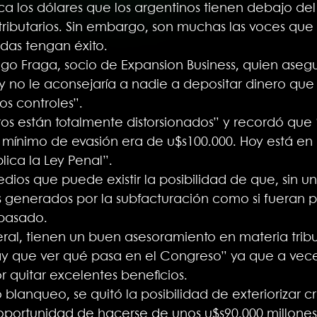
ca los dólares que los argentinos tienen debajo de
s tributarios. Sin embargo, son muchas las voces qu
das tengan éxito.
ego Fraga, socio de Expansion Business, quien aseg
 no le aconsejaría a nadie a depositar dinero que
os controles”.
ros están totalmente distorsionados” y recordó que
 mínimo de evasión era de u$s100.000. Hoy está en u
lica la Ley Penal”.
dios que puede existir la posibilidad de que, sin 
os generados por la subfacturación como si fueran 
 pasado.
al, tienen un buen asesoramiento en materia tribut
y que ver qué pasa en el Congreso” ya que a vece
 quitar excelentes beneficios.
blanqueo, se quitó la posibilidad de exteriorizar cr
a oportunidad de hacerse de unos u$s90.000 millone