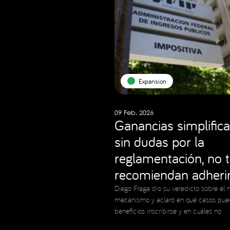
Expansion
09 Feb. 2026
Ganancias simplifica
sin dudas por la
reglamentación, no 
recomiendan adheri
Diego Fraga dio su veredicto sobre el 
mecanismo y aclaró en qué casos pue
beneficios inscribirse y en cuáles no