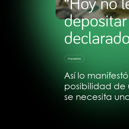
“Hoy no l
depositar
declarado
Impuestos
Así lo manifest
posibilidad de 
se necesita una