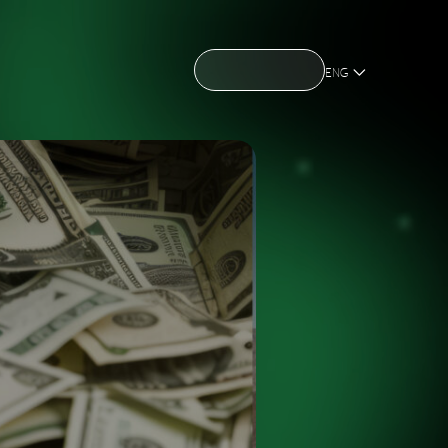
CONTACT US
CONTACT US
OME
ABOUT US
NEWS
HOLDING
OME
ABOUT US
NEWS
HOLDING
ENG