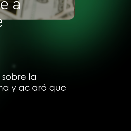
ie a
e
 sobre la
ema y aclaró que