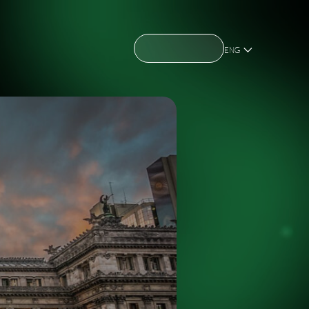
CONTACT US
CONTACT US
OME
ABOUT US
NEWS
HOLDING
OME
ABOUT US
NEWS
HOLDING
ENG