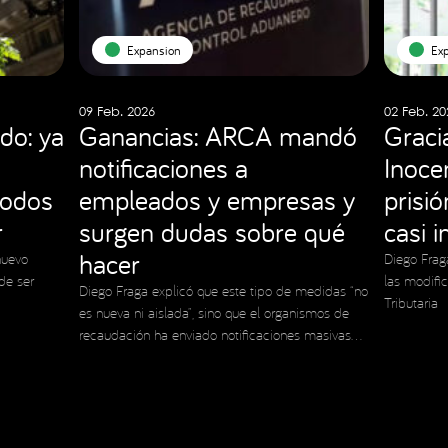
Expansion
Ex
09 Feb. 2026
02 Feb. 20
do: ya
Ganancias: ARCA mandó
Graci
notificaciones a
Inocen
todos
empleados y empresas y
prisi
r
surgen dudas sobre qué
casi 
hacer
nuevo
Diego Frag
de ser
las modifi
Diego Fraga explicó que este tipo de medidas “no
Tributaria
es nueva ni aislada”, sino que el organismos de
recaudación ha enviado notificaciones masivas
en el pasado