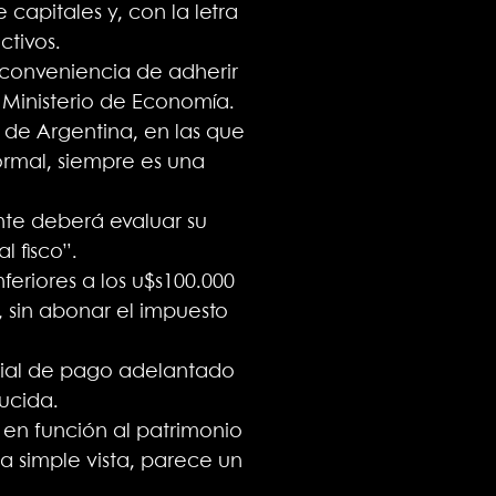
apitales y, con la letra
ctivos.
a conveniencia de adherir
Ministerio de Economía.
 de Argentina, en las que
ormal, siempre es una
te deberá evaluar su
l fisco”.
feriores a los u$s100.000
 sin abonar el impuesto
ecial de pago adelantado
ducida.
 en función al patrimonio
a simple vista, parece un