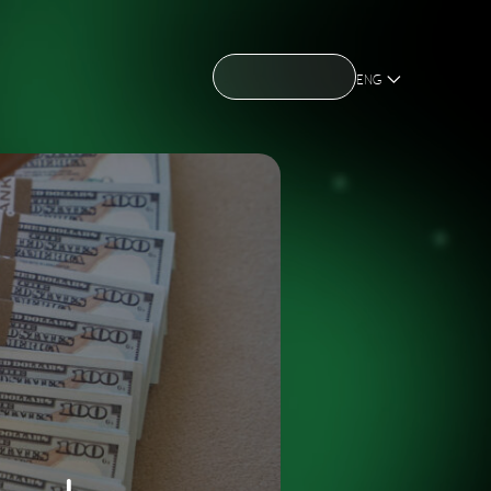
CONTACT US
CONTACT US
OME
ABOUT US
NEWS
HOLDING
OME
ABOUT US
NEWS
HOLDING
ENG