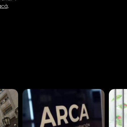
acá
.