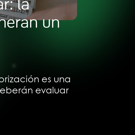
r: la
neran un
iorización es una
 deberán evaluar