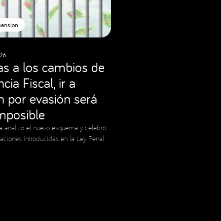
pansion
26
as a los cambios de
cia Fiscal, ir a
ón por evasión será
imposible
a analizó el nuevo esquema y celebró
caciones introducidas en la Ley Penal