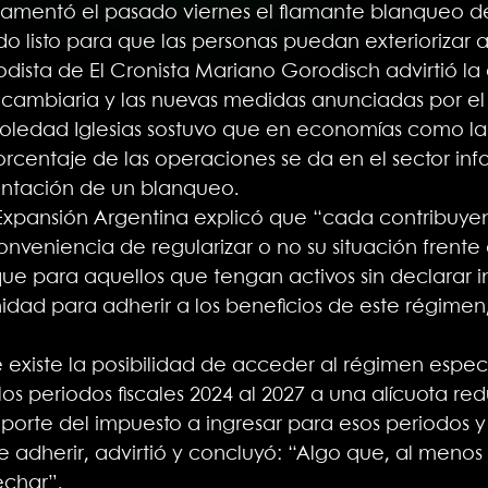
amentó el pasado viernes el flamante blanqueo de c
do listo para que las personas puedan exteriorizar a
iodista de El Cronista Mariano Gorodisch advirtió l
ambiaria y las nuevas medidas anunciadas por el 
Soledad Iglesias sostuvo que en economías como la
rcentaje de las operaciones se da en el sector inf
entación de un blanqueo.
xpansión Argentina explicó que “cada contribuyen
nveniencia de regularizar o no su situación frente a
que para aquellos que tengan activos sin declarar in
dad para adherir a los beneficios de este régimen,
ue existe la posibilidad de acceder al régimen esp
os periodos fiscales 2024 al 2027 a una alícuota re
porte del impuesto a ingresar para esos periodos y
dherir, advirtió y concluyó: “Algo que, al menos 
char”.