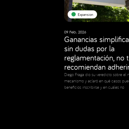
Expansion
09 Feb. 2026
Ganancias simplifica
sin dudas por la
reglamentación, no 
recomiendan adheri
Diego Fraga dio su veredicto sobre el 
mecanismo y aclaró en qué casos pue
beneficios inscribirse y en cuáles no