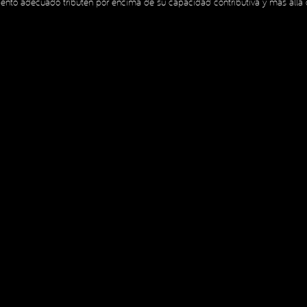
iento adecuado tributen por encima de su capacidad contributiva y más allá d