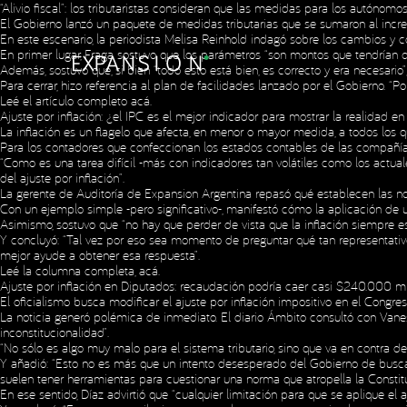
“Alivio fiscal”: los tributaristas consideran que las medidas para los autónomo
El Gobierno lanzó un paquete de medidas tributarias que se sumaron al inc
En este escenario, la periodista Melisa Reinhold indagó sobre los cambios y 
En primer lugar, Fraga sostuvo que los parámetros “son montos que tendrían qu
Además, sostuvo que, si bien “todo esto está bien, es correcto y era necesario”
Para cerrar, hizo referencia al plan de facilidades lanzado por el Gobierno. “Po
Leé el artículo completo
acá
.
Ajuste por inflación: ¿el IPC es el mejor indicador para mostrar la realidad e
La inflación es un flagelo que afecta, en menor o mayor medida, a todos los 
Para los contadores que confeccionan los estados contables de las compañías
“Como es una tarea difícil -más con indicadores tan volátiles como los actuale
del ajuste por inflación”.
La gerente de Auditoría de Expansion Argentina repasó qué establecen las nor
Con un ejemplo simple -pero significativo-, manifestó cómo la aplicación de
Asimismo, sostuvo que “no hay que perder de vista que la inflación siempre e
Y concluyó: “Tal vez por eso sea momento de preguntar qué tan representativ
mejor ayude a obtener esa respuesta”.
Leé la columna completa,
acá
.
Ajuste por inflación en Diputados: recaudación podría caer casi $240.000 mi
El oficialismo busca modificar el ajuste por inflación impositivo en el Congre
La noticia generó polémica de inmediato. El diario Ámbito consultó con Vanes
inconstitucionalidad”.
“No sólo es algo muy malo para el sistema tributario, sino que va en contra d
Y añadió: “Esto no es más que un intento desesperado del Gobierno de busca
Copyright © 2023 Expansion.
All rights reserved.
Privacy Policy
suelen tener herramientas para cuestionar una norma que atropella la Constit
En ese sentido, Díaz advirtió que “cualquier limitación para que se aplique el 