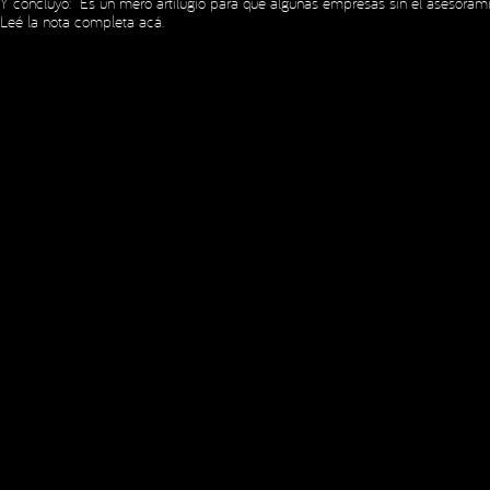
Y concluyó: “Es un mero artilugio para que algunas empresas sin el asesoram
Leé la nota completa
acá
.