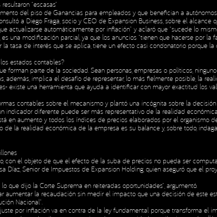
s resultaron “escasas”
remento del piso de Ganancias para empleados y que benefician a autónomos
consultó a Diego Fraga, socio y CEO de Expansion Business, sobre el alcance q
H
e actualizarse automáticamente por inflación” y aclaró que “sucede lo mismo c
H
, es una modificación parcial, ya que los anuncios “tienen que hacerse por la f
r la tasa de interés que se aplica, tiene un efecto casi condonatorio porque la 
n los estados contables?
que forman parte de la sociedad. Sean personas, empresas o políticos, ningun
, además, implica el desafío de representar, lo más fielmente posible, la re
s- existe una herramienta que ayuda a identificar con mayor exactitud los valo
mas contables sobre el mecanismo y plantó una incógnita sobre la decisión de 
 un indicador diferente puede ser más representativo de la realidad económic
stá en aumento y todos los índices de precios elaborados por el organismo de 
o de la realidad económica de la empresa es su balance y, sobre todo, indaga
llones
so, con el objeto de que el efecto de la suba de precios no pueda ser computad
a Díaz, Senior de Impuestos de Expansion Holding, quien aseguró que el proye
e lo que dijo la Corte Suprema en reiteradas oportunidades”, argumentó.
r aumentar la recaudación sin medir el impacto que una decisión de este est
ución Nacional”.
ajuste por inflación va en contra de la ley fundamental porque transforma el im