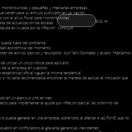
, monotributistas y pequeñas y medianas empresas.
CONTACT US
ue tienen para su artículo publicado en La Nación.
CONTACT US
OME
ABOUT US
NEWS
HOLDING
on el alivio fiscal para monotributistas”.
OME
ABOUT US
NEWS
HOLDING
ENG
alta de actualización de escalas”.
deuda es licuada por la inflación”, concluyó.
o queda fuera del problema.
alidad económica del momento.
res de activos, pasivos y resultados”, dijo Yanil González y aclaró: “Hablamos
utilizar un único índice para aplicarlo.
a de la empresa en cuestión.
estadísticas oficial siguen la misma tendencia”.
r si no sería recomendable encontrar la manera de aplicar el indicador que
o en un ejercicio sino en tres.
cto para implementar el ajuste por inflación parcial “es sinónimo de
ilo puede generar en una empresa, sobre todo, al afectar a las PyME que no
Social Media
puesto en confiscatorio, al gravarse ganancias inexistentes”.