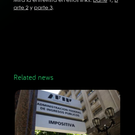
Mirá la entrevista en estos links:
parte
1,
p
arte 2
y
parte 3
.
Related news