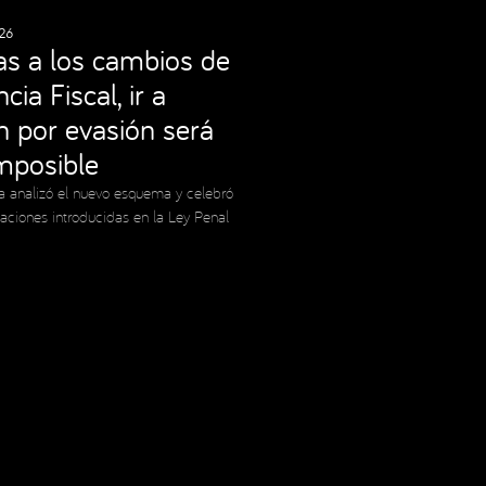
26
as a los cambios de
cia Fiscal, ir a
ón por evasión será
imposible
a analizó el nuevo esquema y celebró
caciones introducidas en la Ley Penal
Social Media