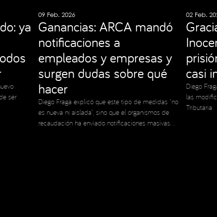
09 Feb. 2026
02 Feb. 20
do: ya
Ganancias: ARCA mandó
Graci
notificaciones a
Inocen
todos
empleados y empresas y
prisi
r
surgen dudas sobre qué
casi 
hacer
nuevo
Diego Frag
de ser
las modifi
Diego Fraga explicó que este tipo de medidas “no
Tributaria
es nueva ni aislada”, sino que el organismos de
recaudación ha enviado notificaciones masivas
en el pasado
 de Privacidad