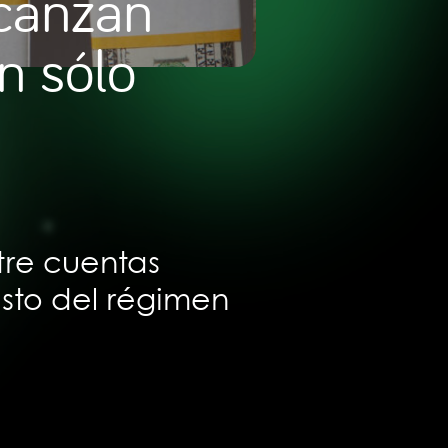
lcanzan
n sólo
tre cuentas
sto del régimen