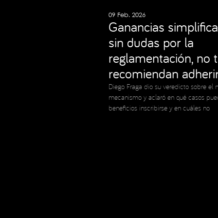
09 Feb. 2026
Ganancias simplifica
sin dudas por la
reglamentación, no 
recomiendan adheri
Diego Fraga dio su veredicto sobre el 
mecanismo y aclaró en qué casos pue
beneficios inscribirse y en cuáles no
Copyright © 2023 Expansion.
Todos los derechos reservados.
Política