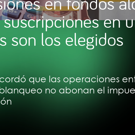
siones en fondos a
 suscripciones en u
os son los elegidos
cordó que las operaciones en
 blanqueo no abonan el impue
ión