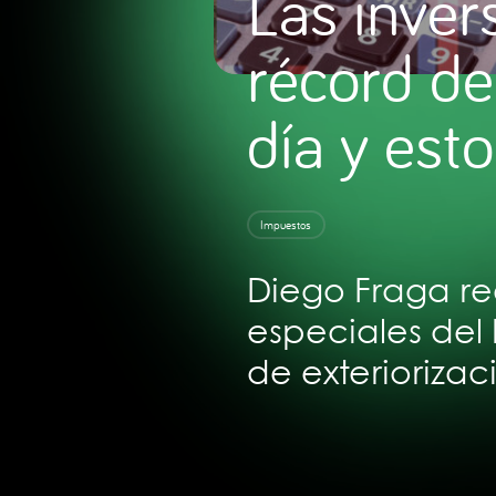
Las inver
récord de
día y est
Impuestos
Diego Fraga re
especiales del
de exteriorizac